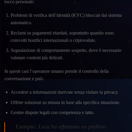
tocco personale:
Problemi di verifica dell’identità (KYC) bloccati dal sistema
automatico.
Reclami su pagamenti ritardati, soprattutto quando sono
coinvolti bonifici internazionali o criptovalute.
Segnalazione di comportamento sospetto, dove è necessario
valutare contesti più delicati.
In questi casi l’operatore umano prende il controllo della
conversazione e può:
Accedere a informazioni riservate senza violare la privacy.
Offrire soluzioni su misura in base alla specifica situazione.
Gestire dispute legali con competenza e tatto.
Esempio
: Luca ha effettuato un prelievo