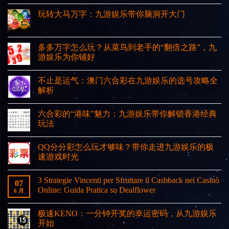
玩转大马万字：九游娱乐带你脑洞开大门
多多万字怎么玩？从菜鸟到老手的“翻倍之路”，九
游娱乐为你铺好
不止是运气：澳门六合彩在九游娱乐的选号攻略全
解析
六合彩的“港味”魅力：九游娱乐带你解锁香港经典
玩法
QQ分分彩怎么玩才够味？带你走进九游娱乐的极
速游戏时光
3 Strategie Vincenti per Sfruttare il Cashback nei Casinò
07
Online: Guida Pratica su Dealflower
6 月
极速KENO：一分钟开奖的幸运密码，从九游娱乐
开始