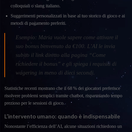
colloquiali o slang italiano.
Suggerimenti personalizzati in base al tuo storico di gioco e ai
metodi di pagamento preferiti.
Esempio
: Maria vuole sapere come attivare il
suo bonus benvenuto da €100. L’AI le invia
subito il link diretto alla pagina “Come
richiedere il bonus” e gli spiega i requisiti di
wagering in meno di dieci secondi.
Statistiche recenti mostrano che il 68 % dei giocatori preferisce
risolvere problemi semplici tramite chatbot, risparmiando tempo
prezioso per le sessioni di gioco.
L’intervento umano: quando è indispensabile
Nonostante l’efficienza dell’AI, alcune situazioni richiedono un