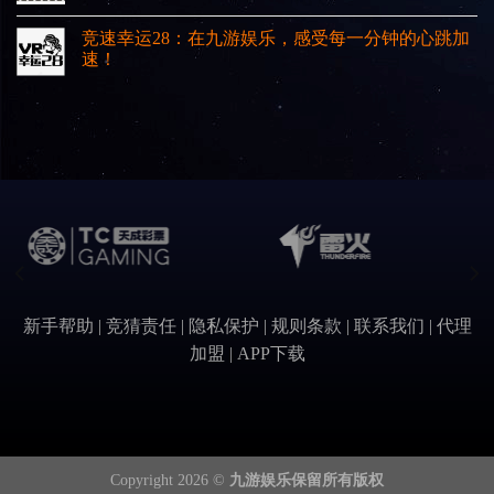
竞速幸运28：在九游娱乐，感受每一分钟的心跳加
速！
新手帮助 | 竞猜责任 | 隐私保护 | 规则条款 | 联系我们 | 代理
加盟 | APP下载
Copyright 2026 ©
九游娱乐保留所有版权