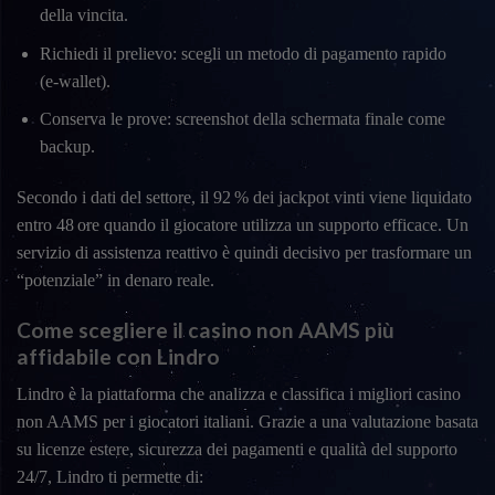
della vincita.
Richiedi il prelievo: scegli un metodo di pagamento rapido
(e‑wallet).
Conserva le prove: screenshot della schermata finale come
backup.
Secondo i dati del settore, il 92 % dei jackpot vinti viene liquidato
entro 48 ore quando il giocatore utilizza un supporto efficace. Un
servizio di assistenza reattivo è quindi decisivo per trasformare un
“potenziale” in denaro reale.
Come scegliere il casino non AAMS più
affidabile con Lindro
Lindro è la piattaforma che analizza e classifica i migliori casino
non AAMS per i giocatori italiani. Grazie a una valutazione basata
su licenze estere, sicurezza dei pagamenti e qualità del supporto
24/7, Lindro ti permette di: