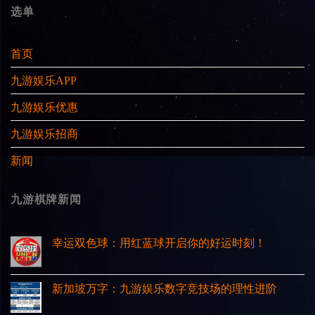
选单
首页
九游娱乐APP
九游娱乐优惠
九游娱乐招商
新闻
九游棋牌新闻
幸运双色球：用红蓝球开启你的好运时刻！
新加坡万字：九游娱乐数字竞技场的理性进阶