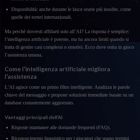
Disponibilità: anche durante le fasce orarie più insolite, come
quelle dei tornei internazionali.
Ma perché dovresti affidarti solo all’AI? La risposta è semplice:
l’intelligenza artificiale è potente, ma ha ancora limiti quando si
tratta di gestire casi complessi o emotivi. Ecco dove entra in gioco
l’assistenza umana.
Come l’intelligenza artificiale migliora
l’assistenza
L’AI agisce come un primo filtro intelligente. Analizza le parole
chiave del messaggio e propone soluzioni immediate basate su un
database costantemente aggiornato.
Vantaggi principali dell’AI
Risposte istantanee alle domande frequenti (FAQ).
Riconoscimento linguistico per i giocatori che usano termini