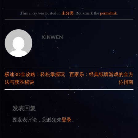
This entry was posted in
未分类
. Bookmark the
permalink
.
XINWEN
极速3D全攻略：轻松掌握玩
百家乐：经典纸牌游戏的全方
法与获胜秘诀
位指南
发表回复
要发表评论，您必须先
登录
。