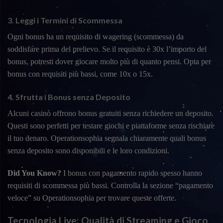
3. Leggi i Termini di Scommessa
Ogni bonus ha un requisito di wagering (scommessa) da
soddisfare prima del prelievo. Se il requisito è 30x l’importo del
bonus, potresti dover giocare molto più di quanto pensi. Opta per
bonus con requisiti più bassi, come 10x o 15x.
4. Sfrutta i Bonus senza Deposito
Alcuni casinò offrono bonus gratuiti senza richiedere un deposito.
Questi sono perfetti per testare giochi e piattaforme senza rischiare
il tuo denaro. Operationsophia segnala chiaramente quali bonus
senza deposito sono disponibili e le loro condizioni.
Did You Know?
I bonus con pagamento rapido spesso hanno
requisiti di scommessa più bassi. Controlla la sezione “pagamento
veloce” su Operationsophia per trovare queste offerte.
Tecnologia Live: Qualità di Streaming e Gioco