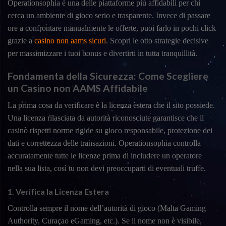
Operationsophia è una delle piattaforme più affidabili per chi
cerca un ambiente di gioco serio e trasparente. Invece di passare
ore a confrontare manualmente le offerte, puoi farlo in pochi click
grazie a
casino non aams sicuri
. Scopri le otto strategie decisive
per massimizzare i tuoi bonus e divertirti in tutta tranquillità.
Fondamenta della Sicurezza: Come Scegliere
un Casino non AAMS Affidabile
La prima cosa da verificare è la licenza estera che il sito possiede.
Una licenza rilasciata da autorità riconosciute garantisce che il
casinò rispetti norme rigide su gioco responsabile, protezione dei
dati e correttezza delle transazioni. Operationsophia controlla
accuratamente tutte le licenze prima di includere un operatore
nella sua lista, così tu non devi preoccuparti di eventuali truffe.
1. Verifica la Licenza Estera
Controlla sempre il nome dell’autorità di gioco (Malta Gaming
Authority, Curaçao eGaming, etc.). Se il nome non è visibile,