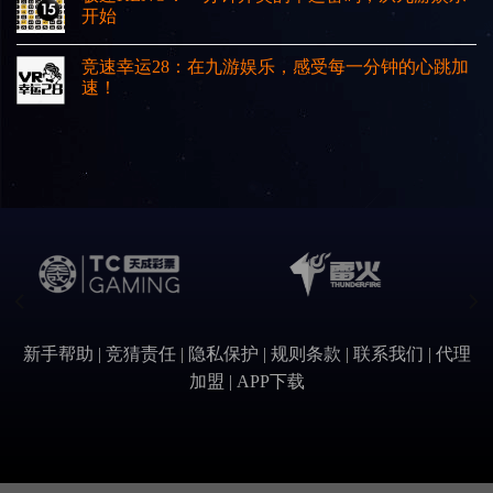
开始
竞速幸运28：在九游娱乐，感受每一分钟的心跳加
速！
新手帮助 | 竞猜责任 | 隐私保护 | 规则条款 | 联系我们 | 代理
加盟 | APP下载