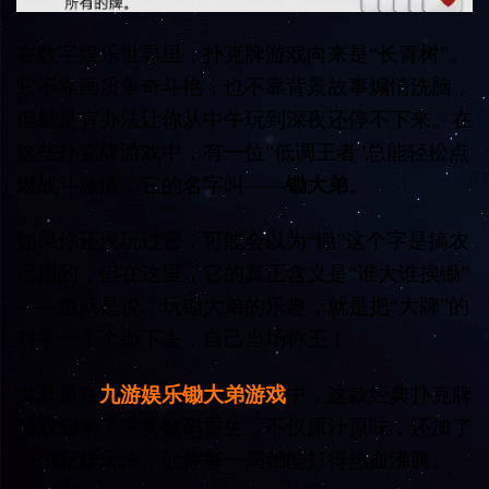
在数字娱乐世界里，扑克牌游戏向来是“长青树”。
它不靠画质争奇斗艳，也不靠背景故事煽情洗脑，
但就是有办法让你从中午玩到深夜还停不下来。在
这些扑克牌游戏中，有一位“低调王者”总能轻松点
燃战斗激情，它的名字叫——
锄大弟
。
如果你还没玩过它，可能会以为“锄”这个字是搞农
活用的，但在这里，它的真正含义是“谁大谁挨锄”
——也就是说，玩锄大弟的乐趣，就是把“大牌”的
对手一个个锄下去，自己当场称王！
尤其是在
九游娱乐锄大弟游戏
中，这款经典扑克牌
游戏迎来了完美数码重生，不仅原汁原味，还加了
不少花样玩法，让你每一局都能打得热血沸腾。