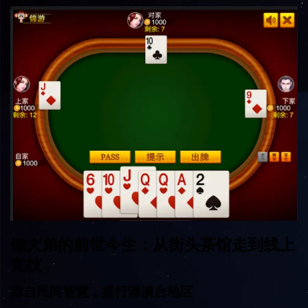
锄大弟的前世今生：从街头茶馆走到线上
竞技
源自民间智慧，盛行港澳台地区