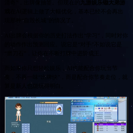
清奇”，出牌像抽签。但现在的
九游娱乐锄大弟游
戏
在AI逻辑上做了大幅优化，基本已经不会再出
现那种“自毁长城”的情况了。
AI出牌会根据你的历史打法作出“学习”，同时对你
的动作作出预测回应。说它是“对手”不如说它是
“磨刀石”，让你在不断打牌中进阶成王。
而如果你只想轻松娱乐，AI也能配合你玩出节
奏，不再一味“出牌快”，而是配合你节奏走位，就
算是新人也能玩得明白。