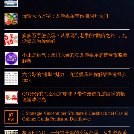
玩转大马万字：九游娱乐带你脑洞开大门
多多万字怎么玩？从菜鸟到老手的“翻倍之路”，九
游娱乐为你铺好
不止是运气：澳门六合彩在九游娱乐的选号攻略全
解析
六合彩的“港味”魅力：九游娱乐带你解锁香港经典
玩法
QQ分分彩怎么玩才够味？带你走进九游娱乐的极
速游戏时光
3 Strategie Vincenti per Sfruttare il Cashback nei Casinò
07
Online: Guida Pratica su Dealflower
6 月
极速KENO：一分钟开奖的幸运密码，从九游娱乐