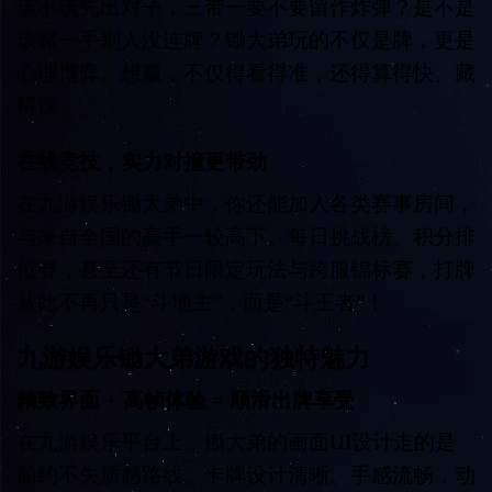
该不该先出对子，三带一要不要留作炸弹？是不是
该赌一手别人没连牌？锄大弟玩的不仅是牌，更是
心理博弈。想赢，不仅得看得准，还得算得快、藏
得深。
在线竞技，实力对撞更带劲
在九游娱乐锄大弟中，你还能加入各类赛事房间，
与来自全国的高手一较高下。每日挑战榜、积分排
位赛，甚至还有节日限定玩法与跨服锦标赛，打牌
从此不再只是“斗地主”，而是“斗王者”！
九游娱乐锄大弟游戏的独特魅力
精致界面 + 高帧体验 = 顺滑出牌享受
在九游娱乐平台上，锄大弟的画面UI设计走的是
简约不失质感路线。卡牌设计清晰、手感流畅，动