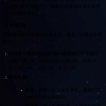
则该7称为“独头七”。独头七具有特殊加倍效果
（后面详述）。
计分规则
扑克接龙的计分规则非常灵活，包含了扣牌分和奖
励分：
扣牌分
：每名玩家的扣牌分根据他们手中未出
的牌计算，A－9分别对应1分至9分，10为10
分，J为11分，Q为12分，K为13分。
翻倍机制
：
走通
：当有一位玩家走通时，其他三位
玩家的扣牌分将翻倍。