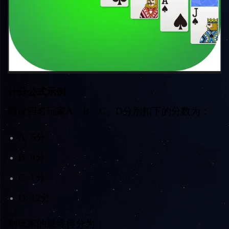
计分公式示例
假设四名玩家A、B、C、D分别扣下的分数为：
A: 5分
B: 8分
C: 1分
D: 12分
则玩家的最终得分为：