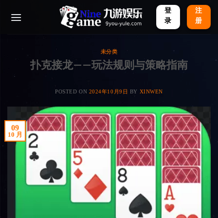
Skip
登
注
to
录
册
content
未分类
扑克接龙——玩法规则与策略指南
POSTED ON
2024年10月9日
BY
XINWEN
09
10 月