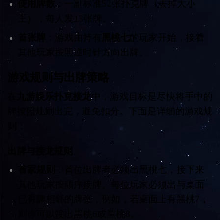
使用牌数
：一副标准52张扑克牌（去掉大小
王），每人发13张牌。
首张牌
：游戏由持有
黑桃七
的玩家开始，接着
其他玩家按照逆时针方向出牌。
游戏规则与出牌策略
在
九游娱乐扑克接龙
中，游戏目标是尽快将手中的
牌按照规则出完，避免扣分。下面是详细的游戏规
则：
出牌与接龙规则
首家规则
：首位出牌者必须出黑桃七，接下来
其他玩家按顺序接牌。每位玩家必须出与桌面
已有牌相邻的牌张，例如，若桌面上有黑桃7，
则你可以接出黑桃6或黑桃8。